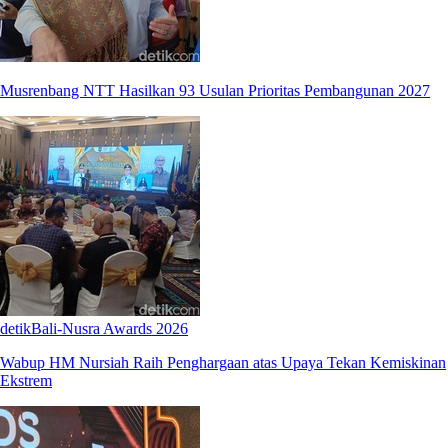
Musrenbang NTT Hasilkan 93 Usulan Prioritas Pembangunan 2027
detikBali-Nusra Awards 2026
Wabup HM Nursiah Raih Penghargaan atas Upaya Tekan Kemiskinan
Ekstrem