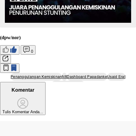
(dpw/nor)
0
Penanggulangan Kemiskinan
Ntt
Dashboard Papadanke
Usaid Erat
Bappelitbangda Ntt
Komentar
Tulis Komentar Anda...