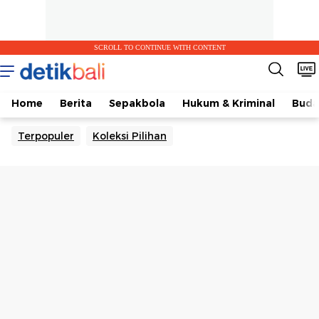
SCROLL TO CONTINUE WITH CONTENT
Home
Berita
Sepakbola
Hukum & Kriminal
Buda
Terpopuler
Koleksi Pilihan