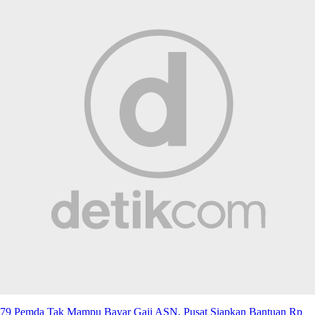
79 Pemda Tak Mampu Bayar Gaji ASN, Pusat Siapkan Bantuan Rp