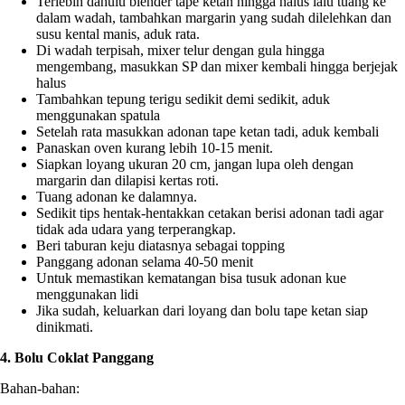
Terlebih dahulu blender tape ketan hingga halus lalu tuang ke
dalam wadah, tambahkan margarin yang sudah dilelehkan dan
susu kental manis, aduk rata.
Di wadah terpisah, mixer telur dengan gula hingga
mengembang, masukkan SP dan mixer kembali hingga berjejak
halus
Tambahkan tepung terigu sedikit demi sedikit, aduk
menggunakan spatula
Setelah rata masukkan adonan tape ketan tadi, aduk kembali
Panaskan oven kurang lebih 10-15 menit.
Siapkan loyang ukuran 20 cm, jangan lupa oleh dengan
margarin dan dilapisi kertas roti.
Tuang adonan ke dalamnya.
Sedikit tips hentak-hentakkan cetakan berisi adonan tadi agar
tidak ada udara yang terperangkap.
Beri taburan keju diatasnya sebagai topping
Panggang adonan selama 40-50 menit
Untuk memastikan kematangan bisa tusuk adonan kue
menggunakan lidi
Jika sudah, keluarkan dari loyang dan bolu tape ketan siap
dinikmati.
4. Bolu Coklat Panggang
Bahan-bahan: