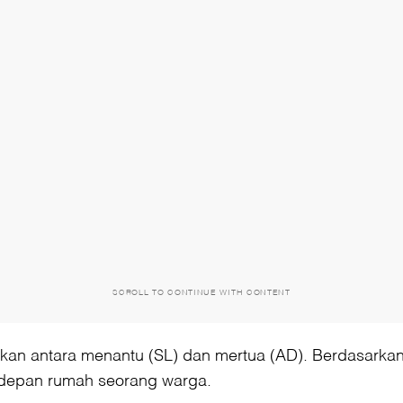
SCROLL TO CONTINUE WITH CONTENT
n antara menantu (SL) dan mertua (AD). Berdasarkan k
i depan rumah seorang warga.