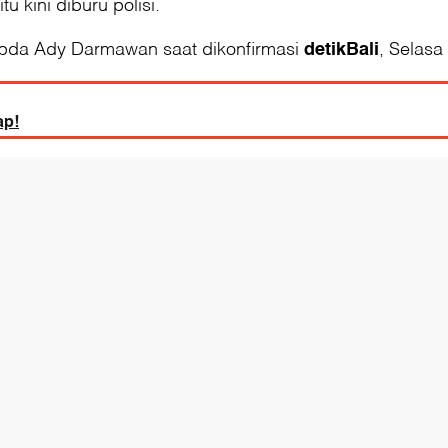
 kini diburu polisi.
 Ipda Ady Darmawan saat dikonfirmasi
, Selasa
detikBali
ap!