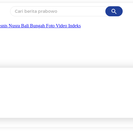
Cancel
Yang sedang ramai dicari
isnis
Nusra
Bali Bungah
Foto
Video
Indeks
#1
ketik
#2
bromo
#3
streaming motogp
#4
prabowo
#5
data live draw sgp
Promoted
Terakhir yang dicari
Loading...