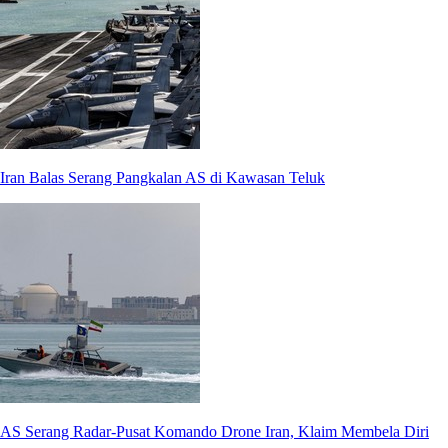
Iran Balas Serang Pangkalan AS di Kawasan Teluk
AS Serang Radar-Pusat Komando Drone Iran, Klaim Membela Diri