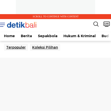
SCROLL TO CONTINUE WITH CONTENT
Home
Berita
Sepakbola
Hukum & Kriminal
Buda
Terpopuler
Koleksi Pilihan