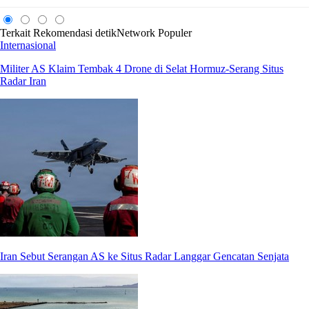
Terkait
Rekomendasi
detikNetwork
Populer
Internasional
Militer AS Klaim Tembak 4 Drone di Selat Hormuz-Serang Situs
Radar Iran
Iran Sebut Serangan AS ke Situs Radar Langgar Gencatan Senjata