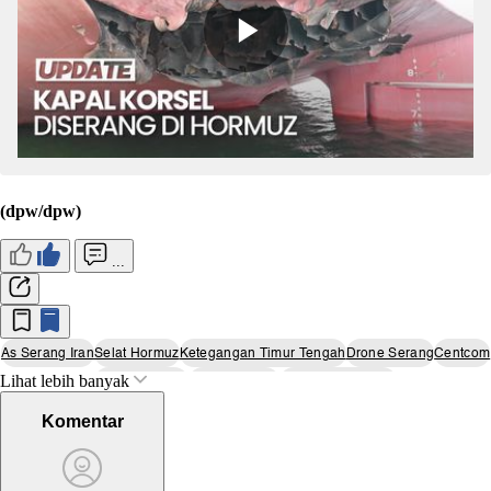
(dpw/dpw)
...
As Serang Iran
Selat Hormuz
Ketegangan Timur Tengah
Drone Serang
Centcom
Lihat lebih banyak
Instalasi Radar
Konflik As-Iran
Keamanan Maritim
Komentar