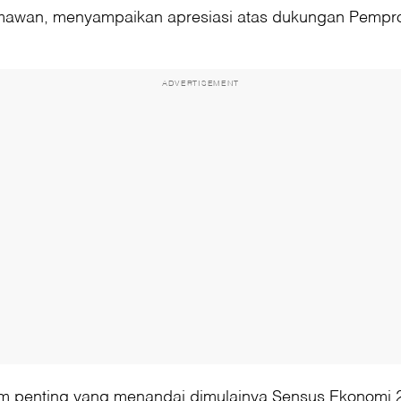
awan, menyampaikan apresiasi atas dukungan Pemprov 
ADVERTISEMENT
m penting yang menandai dimulainya Sensus Ekonomi 