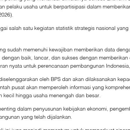
an pelaku usaha untuk berpartisipasi dalam memberikan
2026).
 salah satu kegiatan statistik strategis nasional yan
ng sudah memenuhi kewajiban memberikan data dengan f
n dengan baik, lancar, dan sukses dengan memberikan d
baran nyata untuk perencanaan pembangunan Indonesia,
selenggarakan oleh BPS dan akan dilaksanakan kepada
tah pusat akan memperoleh informasi yang komprehensif
n kecil hingga usaha menengah dan besar.
r penting dalam penyusunan kebijakan ekonomi, penge
angunan yang telah dijalankan.
 ini juga menjadi momentum untuk memperkuat sinergi