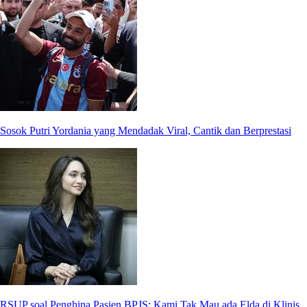
Sosok Putri Yordania yang Mendadak Viral, Cantik dan Berprestasi
RSUP soal Penghina Pasien BPJS: Kami Tak Mau ada Elda di Klinis