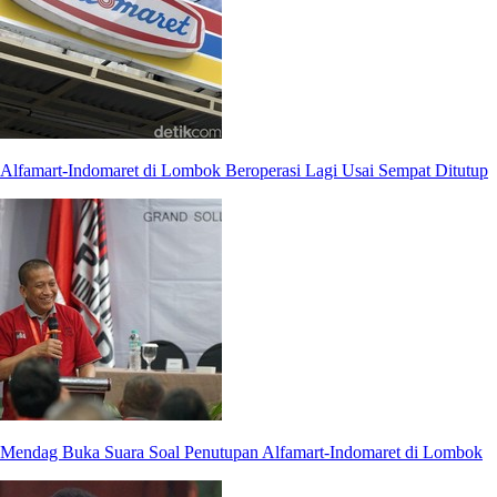
Alfamart-Indomaret di Lombok Beroperasi Lagi Usai Sempat Ditutup
Mendag Buka Suara Soal Penutupan Alfamart-Indomaret di Lombok