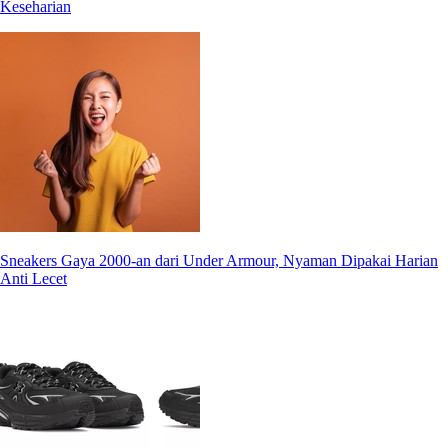
Keseharian
Sneakers Gaya 2000-an dari Under Armour, Nyaman Dipakai Harian
Anti Lecet