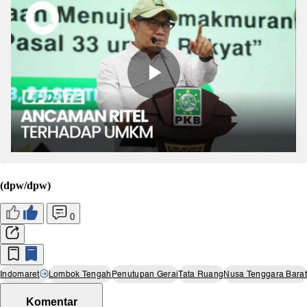
(dpw/dpw)
0
Indomaret
Lombok Tengah
Penutupan Gerai
Tata Ruang
Nusa Tenggara Barat
Komentar