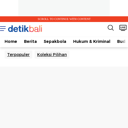
SCROLL TO CONTINUE WITH CONTENT
Home
Berita
Sepakbola
Hukum & Kriminal
Buda
Terpopuler
Koleksi Pilihan