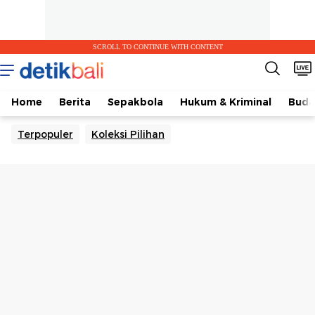
SCROLL TO CONTINUE WITH CONTENT
Home
Berita
Sepakbola
Hukum & Kriminal
Buda
Terpopuler
Koleksi Pilihan