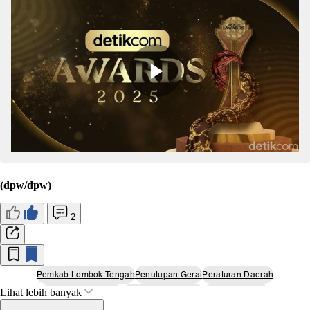
(dpw/dpw)
2
Pemkab Lombok Tengah
Penutupan Gerai
Peraturan Daerah
Lihat lebih banyak
Ekonomi Kerakyatan
Perlindungan Umkm
Lombok Tengah.