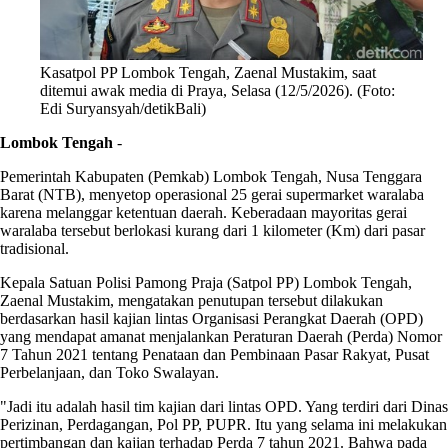
Kasatpol PP Lombok Tengah, Zaenal Mustakim, saat
ditemui awak media di Praya, Selasa (12/5/2026). (Foto:
Edi Suryansyah/detikBali)
Lombok Tengah
-
Pemerintah Kabupaten (Pemkab) Lombok Tengah, Nusa Tenggara
Barat (NTB), menyetop operasional 25 gerai supermarket waralaba
karena melanggar ketentuan daerah. Keberadaan mayoritas gerai
waralaba tersebut berlokasi kurang dari 1 kilometer (Km) dari pasar
tradisional.
Kepala Satuan Polisi Pamong Praja (Satpol PP) Lombok Tengah,
Zaenal Mustakim, mengatakan penutupan tersebut dilakukan
berdasarkan hasil kajian lintas Organisasi Perangkat Daerah (OPD)
yang mendapat amanat menjalankan Peraturan Daerah (Perda) Nomor
7 Tahun 2021 tentang Penataan dan Pembinaan Pasar Rakyat, Pusat
Perbelanjaan, dan Toko Swalayan.
"Jadi itu adalah hasil tim kajian dari lintas OPD. Yang terdiri dari Dinas
Perizinan, Perdagangan, Pol PP, PUPR. Itu yang selama ini melakukan
pertimbangan dan kajian terhadap Perda 7 tahun 2021. Bahwa pada