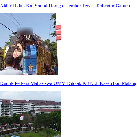
Akhir Hidup Kru Sound Horeg di Jember Tewas Terbentur Gapura
Duduk Perkara Mahasiswa UMM Ditolak KKN di Kasembon Malang