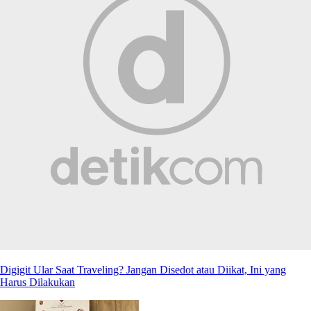
Digigit Ular Saat Traveling? Jangan Disedot atau Diikat, Ini yang
Harus Dilakukan