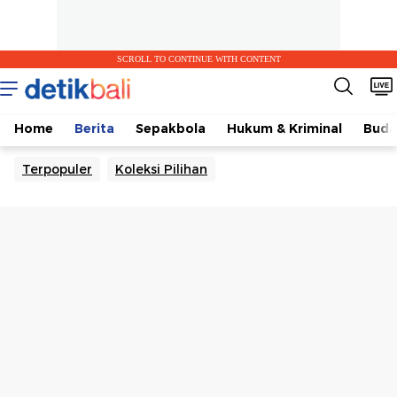
SCROLL TO CONTINUE WITH CONTENT
Home
Berita
Sepakbola
Hukum & Kriminal
Buda
Terpopuler
Koleksi Pilihan