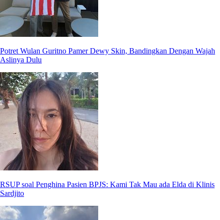
Potret Wulan Guritno Pamer Dewy Skin, Bandingkan Dengan Wajah
Aslinya Dulu
RSUP soal Penghina Pasien BPJS: Kami Tak Mau ada Elda di Klinis
Sardjito