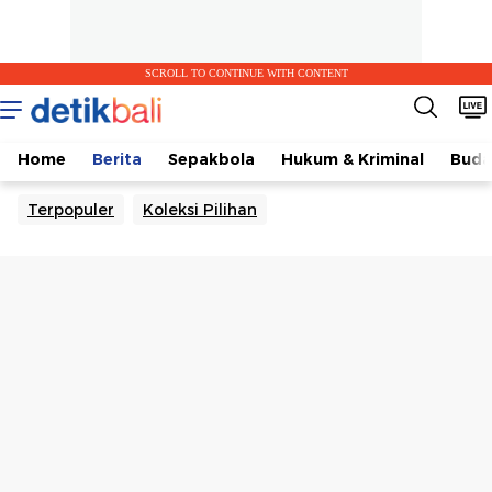
SCROLL TO CONTINUE WITH CONTENT
Home
Berita
Sepakbola
Hukum & Kriminal
Buda
Terpopuler
Koleksi Pilihan