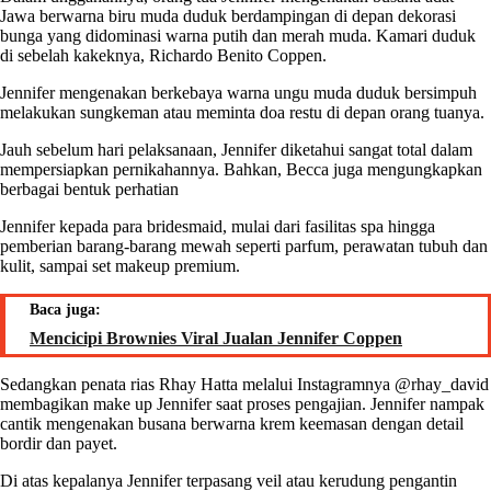
Jawa berwarna biru muda duduk berdampingan di depan dekorasi
bunga yang didominasi warna putih dan merah muda. Kamari duduk
di sebelah kakeknya, Richardo Benito Coppen.
Jennifer mengenakan berkebaya warna ungu muda duduk bersimpuh
melakukan sungkeman atau meminta doa restu di depan orang tuanya.
Jauh sebelum hari pelaksanaan, Jennifer diketahui sangat total dalam
mempersiapkan pernikahannya. Bahkan, Becca juga mengungkapkan
berbagai bentuk perhatian
Jennifer kepada para bridesmaid, mulai dari fasilitas spa hingga
pemberian barang-barang mewah seperti parfum, perawatan tubuh dan
kulit, sampai set makeup premium.
Baca juga:
Mencicipi Brownies Viral Jualan Jennifer Coppen
Sedangkan penata rias Rhay Hatta melalui Instagramnya @rhay_david
membagikan make up Jennifer saat proses pengajian. Jennifer nampak
cantik mengenakan busana berwarna krem keemasan dengan detail
bordir dan payet.
Di atas kepalanya Jennifer terpasang veil atau kerudung pengantin