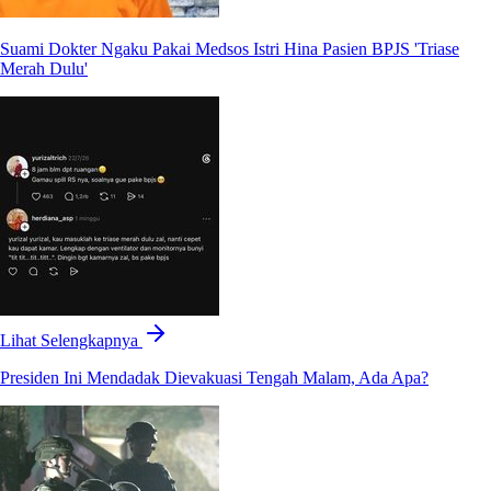
Suami Dokter Ngaku Pakai Medsos Istri Hina Pasien BPJS 'Triase
Merah Dulu'
Lihat Selengkapnya
Presiden Ini Mendadak Dievakuasi Tengah Malam, Ada Apa?