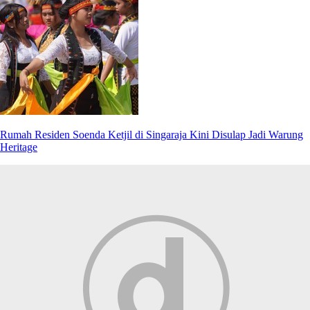
Rumah Residen Soenda Ketjil di Singaraja Kini Disulap Jadi Warung
Heritage