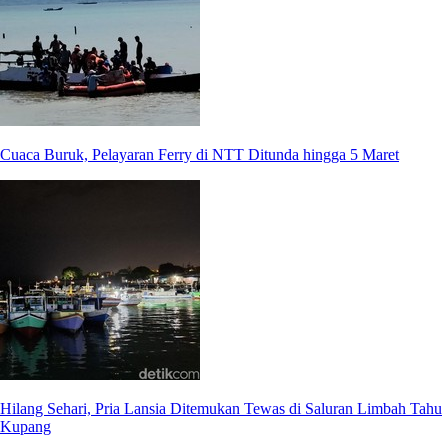
Cuaca Buruk, Pelayaran Ferry di NTT Ditunda hingga 5 Maret
Hilang Sehari, Pria Lansia Ditemukan Tewas di Saluran Limbah Tahu
Kupang