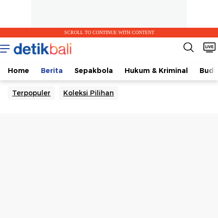
SCROLL TO CONTINUE WITH CONTENT
Home
Berita
Sepakbola
Hukum & Kriminal
Buda
Terpopuler
Koleksi Pilihan