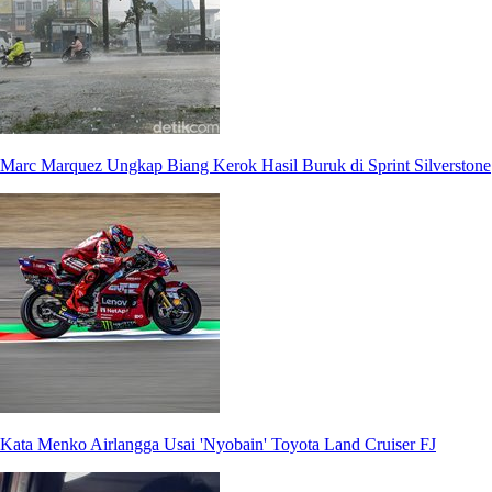
Marc Marquez Ungkap Biang Kerok Hasil Buruk di Sprint Silverstone
Kata Menko Airlangga Usai 'Nyobain' Toyota Land Cruiser FJ