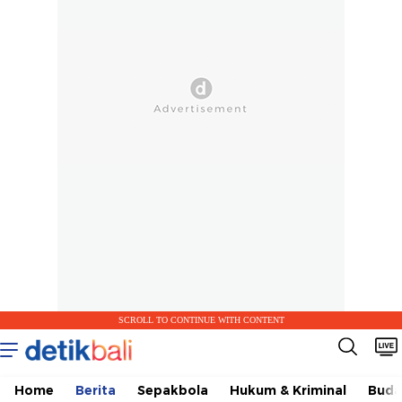
SCROLL TO CONTINUE WITH CONTENT
Home
Berita
Sepakbola
Hukum & Kriminal
Buda