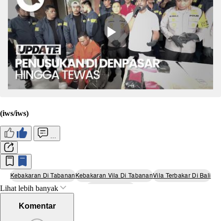
(iws/iws)
...
Kebakaran Di Tabanan
Kebakaran Vila Di Tabanan
Vila Terbakar Di Bali
Lihat lebih banyak
Berita Bali Terkini
Komentar