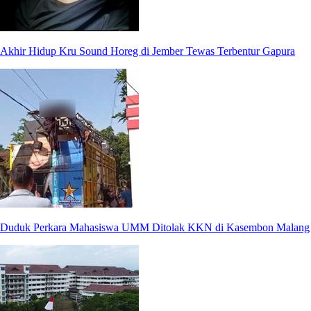
Akhir Hidup Kru Sound Horeg di Jember Tewas Terbentur Gapura
Duduk Perkara Mahasiswa UMM Ditolak KKN di Kasembon Malang