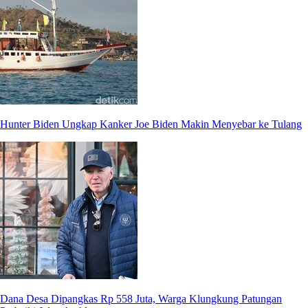
Hunter Biden Ungkap Kanker Joe Biden Makin Menyebar ke Tulang
Dana Desa Dipangkas Rp 558 Juta, Warga Klungkung Patungan