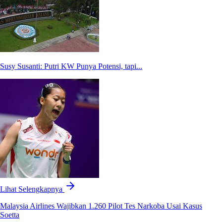
Susy Susanti: Putri KW Punya Potensi, tapi...
Lihat Selengkapnya
Malaysia Airlines Wajibkan 1.260 Pilot Tes Narkoba Usai Kasus
Soetta