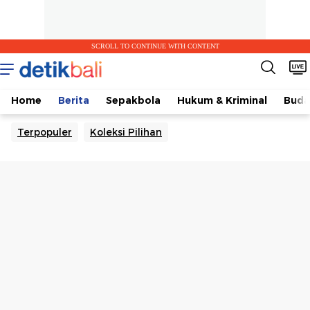
SCROLL TO CONTINUE WITH CONTENT
Home
Berita
Sepakbola
Hukum & Kriminal
Buda
Terpopuler
Koleksi Pilihan