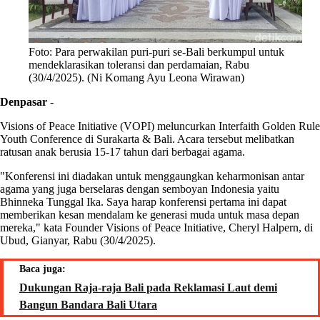
Foto: Para perwakilan puri-puri se-Bali berkumpul untuk
mendeklarasikan toleransi dan perdamaian, Rabu
(30/4/2025). (Ni Komang Ayu Leona Wirawan)
Denpasar
-
Visions of Peace Initiative (VOPI) meluncurkan Interfaith Golden Rule
Youth Conference di Surakarta & Bali. Acara tersebut melibatkan
ratusan anak berusia 15-17 tahun dari berbagai agama.
"Konferensi ini diadakan untuk menggaungkan keharmonisan antar
agama yang juga berselaras dengan semboyan Indonesia yaitu
Bhinneka Tunggal Ika. Saya harap konferensi pertama ini dapat
memberikan kesan mendalam ke generasi muda untuk masa depan
mereka," kata Founder Visions of Peace Initiative, Cheryl Halpern, di
Ubud, Gianyar, Rabu (30/4/2025).
Baca juga:
Dukungan Raja-raja Bali pada Reklamasi Laut demi
Bangun Bandara Bali Utara