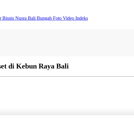
er
Bisnis
Nusra
Bali Bungah
Foto
Video
Indeks
set di Kebun Raya Bali