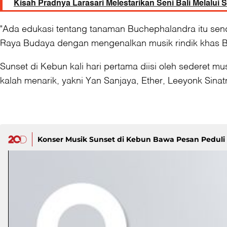
Kisah Pradnya Larasari Melestarikan Seni Bali Melalui 
"Ada edukasi tentang tanaman Buchephalandra itu send
Raya Budaya dengan mengenalkan musik rindik khas Bali
Sunset di Kebun kali hari pertama diisi oleh sederet musi
kalah menarik, yakni Yan Sanjaya, Ether, Leeyonk Sina
Konser Musik Sunset di Kebun Bawa Pesan Pedul