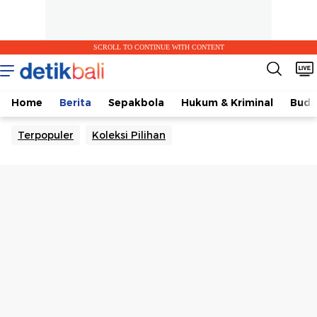
SCROLL TO CONTINUE WITH CONTENT
Home
Berita
Sepakbola
Hukum & Kriminal
Buda
Terpopuler
Koleksi Pilihan