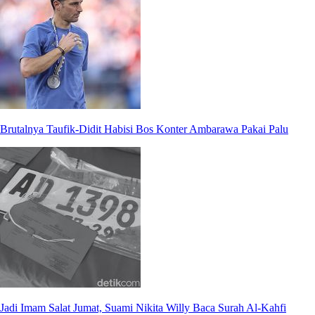
Brutalnya Taufik-Didit Habisi Bos Konter Ambarawa Pakai Palu
Jadi Imam Salat Jumat, Suami Nikita Willy Baca Surah Al-Kahfi