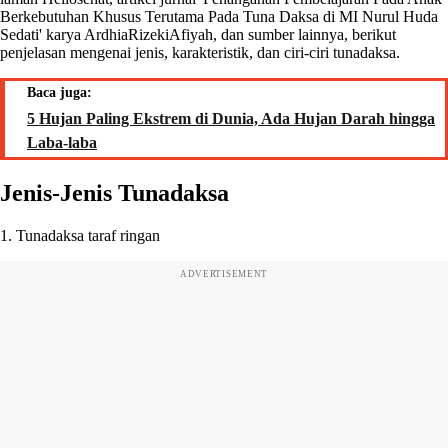
Berkebutuhan Khusus Terutama Pada Tuna Daksa di MI Nurul Huda
Sedati' karya ArdhiaRizekiAfiyah, dan sumber lainnya, berikut
penjelasan mengenai jenis, karakteristik, dan ciri-ciri tunadaksa.
Baca juga:
5 Hujan Paling Ekstrem di Dunia, Ada Hujan Darah hingga
Laba-laba
Jenis-Jenis Tunadaksa
1. Tunadaksa taraf ringan
ADVERTISEMENT