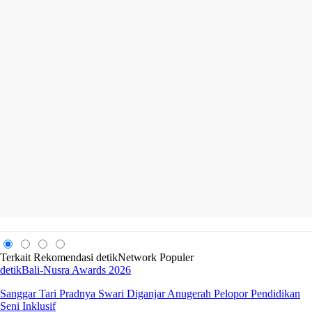
Terkait
Rekomendasi
detikNetwork
Populer
detikBali-Nusra Awards 2026
Sanggar Tari Pradnya Swari Diganjar Anugerah Pelopor Pendidikan
Seni Inklusif