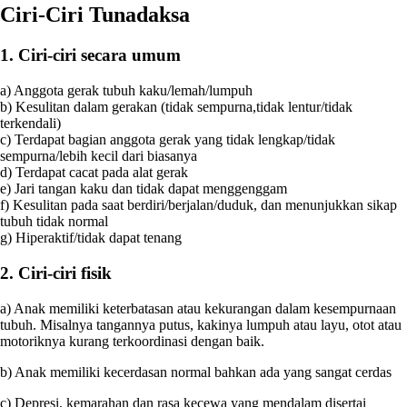
Ciri-Ciri Tunadaksa
1. Ciri-ciri secara umum
a) Anggota gerak tubuh kaku/lemah/lumpuh
b) Kesulitan dalam gerakan (tidak sempurna,tidak lentur/tidak
terkendali)
c) Terdapat bagian anggota gerak yang tidak lengkap/tidak
sempurna/lebih kecil dari biasanya
d) Terdapat cacat pada alat gerak
e) Jari tangan kaku dan tidak dapat menggenggam
f) Kesulitan pada saat berdiri/berjalan/duduk, dan menunjukkan sikap
tubuh tidak normal
g) Hiperaktif/tidak dapat tenang
2. Ciri-ciri fisik
a) Anak memiliki keterbatasan atau kekurangan dalam kesempurnaan
tubuh. Misalnya tangannya putus, kakinya lumpuh atau layu, otot atau
motoriknya kurang terkoordinasi dengan baik.
b) Anak memiliki kecerdasan normal bahkan ada yang sangat cerdas
c) Depresi, kemarahan dan rasa kecewa yang mendalam disertai