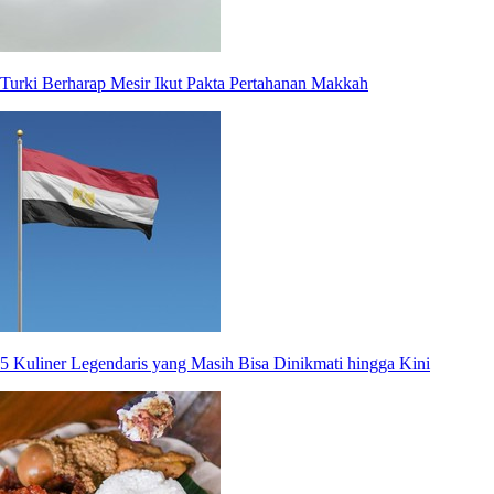
Turki Berharap Mesir Ikut Pakta Pertahanan Makkah
5 Kuliner Legendaris yang Masih Bisa Dinikmati hingga Kini