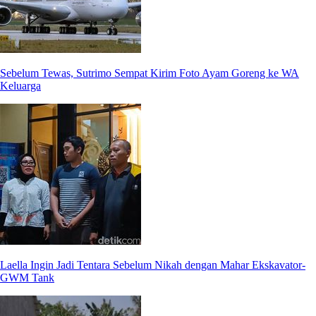
Sebelum Tewas, Sutrimo Sempat Kirim Foto Ayam Goreng ke WA
Keluarga
Laella Ingin Jadi Tentara Sebelum Nikah dengan Mahar Ekskavator-
GWM Tank