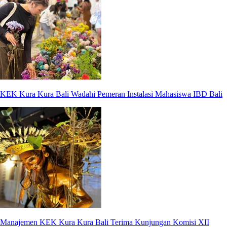
KEK Kura Kura Bali Wadahi Pemeran Instalasi Mahasiswa IBD Bali
Manajemen KEK Kura Kura Bali Terima Kunjungan Komisi XII