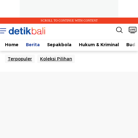
SCROLL TO CONTINUE WITH CONTENT
Home
Berita
Sepakbola
Hukum & Kriminal
Buda
Terpopuler
Koleksi Pilihan