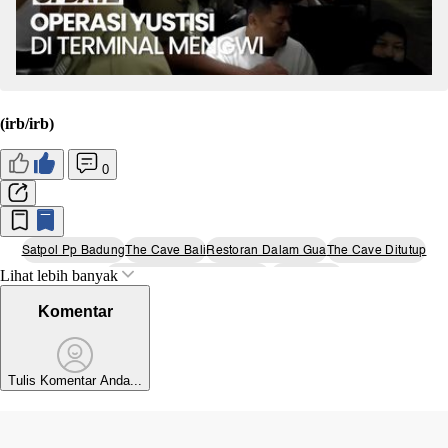
(irb/irb)
0
Satpol Pp Badung
The Cave Bali
Restoran Dalam Gua
The Cave Ditutup
Lihat lebih banyak
Restoran Dalam Gua Ditutup
Kuta Selatan
Komentar
Tulis Komentar Anda...