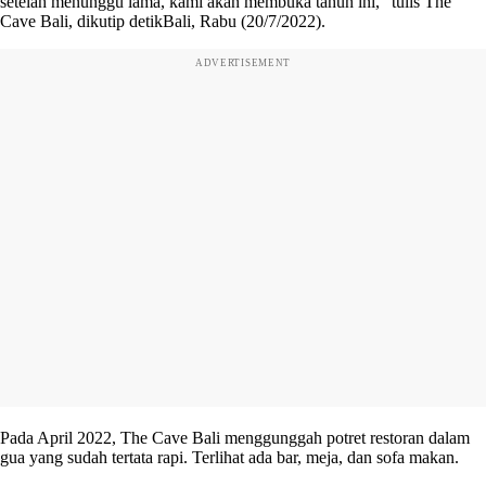
setelah menunggu lama, kami akan membuka tahun ini," tulis The
Cave Bali, dikutip detikBali, Rabu (20/7/2022).
ADVERTISEMENT
Pada April 2022, The Cave Bali menggunggah potret restoran dalam
gua yang sudah tertata rapi. Terlihat ada bar, meja, dan sofa makan.