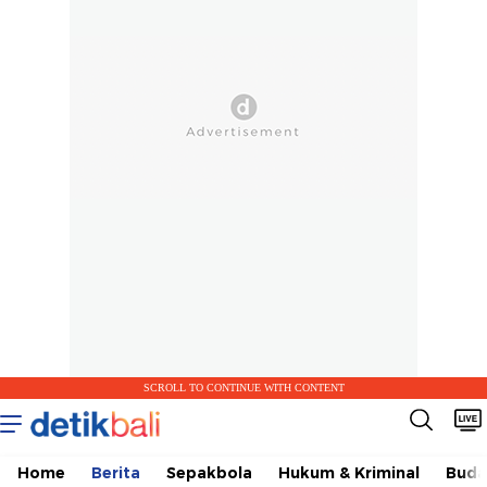
SCROLL TO CONTINUE WITH CONTENT
Home
Berita
Sepakbola
Hukum & Kriminal
Buda