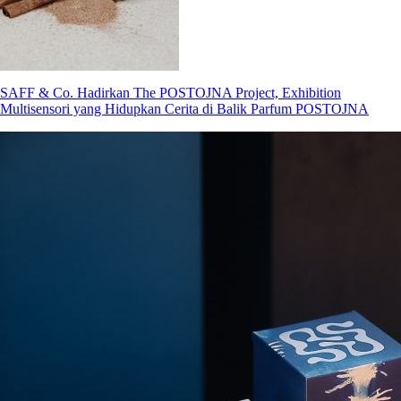
SAFF & Co. Hadirkan The POSTOJNA Project, Exhibition
Multisensori yang Hidupkan Cerita di Balik Parfum POSTOJNA