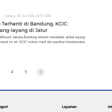
Selasa, 30 Jun 2026 18:57 WIB
Terhenti di Bandung, KCIC:
ang-layang di Jalur
 Whoosh Jakarta-Bandung terhenti mendadak akibat layang-
masuk ke rel. KCIC mohon maaf dan pastikan keselamatan
4
5
egori
Layanan
In