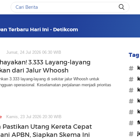
an Terbaru Hari Ini - Detikcom
Jumat, 24 Jul 2026 06:30 WIB
Tag 
yakan! 3.333 Layang-layang
#k
kan dari Jalur Whoosh
#k
an 3.333 layang-layang di sekitar jalur Whoosh untuk
guan operasional. Keselamatan perjalanan menjadi prioritas
#k
#k
#k
e
Kamis, 23 Jul 2026 20:30 WIB
#f
 Pastikan Utang Kereta Cepat
#j
ani APBN, Siapkan Skema Ini