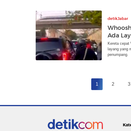
detikJabar
Whoosh 
Ada Lay
Kereta cepat
layang yang 
penumpang.
1
2
3
Kat