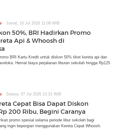
e
Jumat, 10 Jul 2026 11:08 WIB
kon 50%, BRI Hadirkan Promo
ereta Api & Whoosh di
ka
omo BRI Kartu Kredit untuk diskon 50% tiket kereta api dan
veloka. Hemat biaya perjalanan liburan sekolah hingga Rp125
e
Selasa, 07 Jul 2026 13:31 WIB
reta Cepat Bisa Dapat Diskon
Rp 200 Ribu, Begini Caranya
kan promo spesial selama periode libur sekolah bagi
ang ingin bepergian menggunakan Kereta Cepat Whoosh.