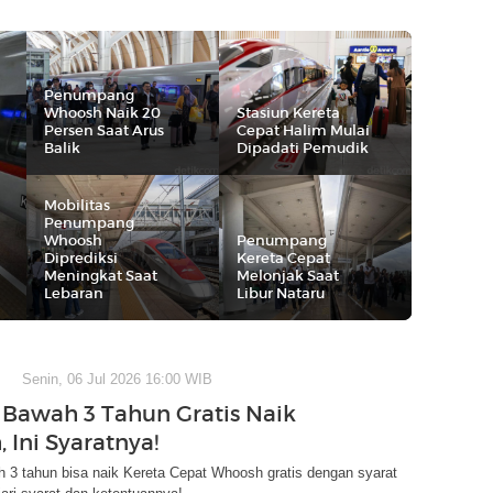
Penumpang
Whoosh Naik 20
Stasiun Kereta
Persen Saat Arus
Cepat Halim Mulai
Balik
Dipadati Pemudik
Mobilitas
Penumpang
Whoosh
Penumpang
Diprediksi
Kereta Cepat
Meningkat Saat
Melonjak Saat
Lebaran
Libur Nataru
Senin, 06 Jul 2026 16:00 WIB
 Bawah 3 Tahun Gratis Naik
 Ini Syaratnya!
 3 tahun bisa naik Kereta Cepat Whoosh gratis dengan syarat