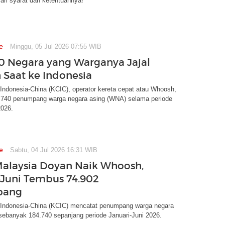
ajari syarat dan ketentuannya!
e
Minggu, 05 Jul 2026 07:55 WIB
10 Negara yang Warganya Jajal
Saat ke Indonesia
Indonesia-China (KCIC), operator kereta cepat atau Whoosh,
.740 penumpang warga negara asing (WNA) selama periode
2026.
e
Sabtu, 04 Jul 2026 16:31 WIB
alaysia Doyan Naik Whoosh,
-Juni Tembus 74.902
pang
 Indonesia-China (KCIC) mencatat penumpang warga negara
sebanyak 184.740 sepanjang periode Januari-Juni 2026.