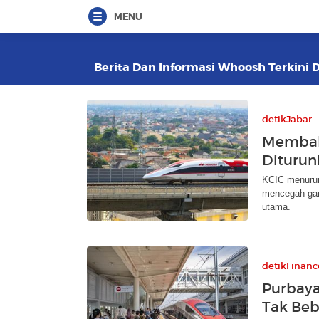
MENU
Berita Dan Informasi Whoosh Terkini D
detikJabar
Membaha
Diturun
KCIC menurunk
mencegah gang
utama.
detikFinanc
Purbaya
Tak Beb