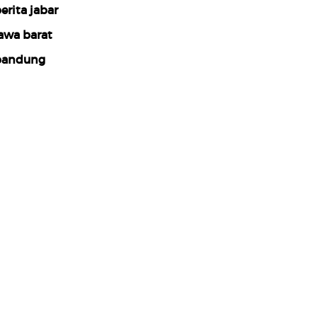
erita jabar
awa barat
bandung