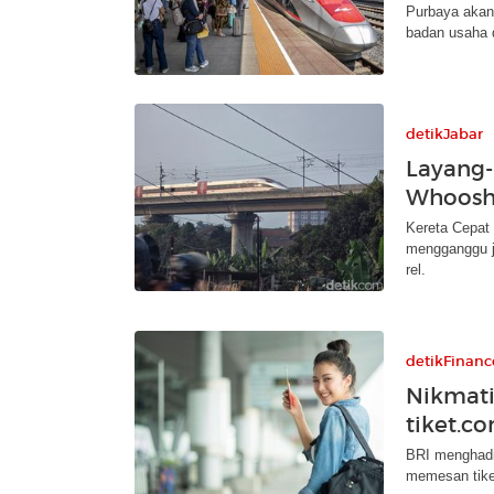
Purbaya akan
badan usaha 
detikJabar
Layang-
Whoosh,
Kereta Cepat 
mengganggu j
rel.
detikFinanc
Nikmati
tiket.c
BRI menghadi
memesan tiket