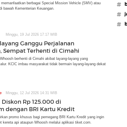
 memanfaatkan berbagai Special Mission Vehicle (SMV) atau
#b
di bawah Kementerian Keuangan.
#j
#
Minggu, 19 Jul 2026 17:17 WIB
layang Ganggu Perjalanan
 Sempat Terhenti di Cimahi
Whoosh berhenti di Cimahi akibat layang-layang yang
alur. KCIC imbau masyarakat tidak bermain layang-layang dekat
e
Minggu, 12 Jul 2026 14:31 WIB
 Diskon Rp 125.000 di
om dengan BRI Kartu Kredit
rkan promo khusus bagi pemegang BRI Kartu Kredit yang ingin
 kereta api ataupun Whoosh melalui aplikasi tiket.com.