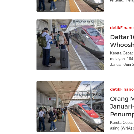
tertentu. Pel
detikFinanc
Daftar 
Whoosh 
Kereta Cepat 
melayani 184
Januari-Juni 
detikFinanc
Orang M
Januari
Penum
Kereta Cepat
asing (WNA) 