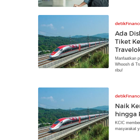
detikFinanc
Ada Dis
Tiket K
Travelo
Manfaatkan pr
Whoosh di Tra
ribu!
detikFinanc
Naik Ke
hingga 
KCIC memberi
masyarakat y