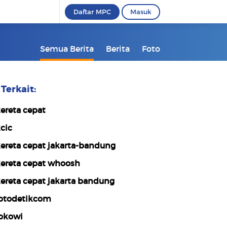
Daftar MPC
Masuk
Semua Berita
Berita
Foto
Terkait:
ereta cepat
cic
ereta cepat jakarta-bandung
ereta cepat whoosh
ereta cepat jakarta bandung
otodetikcom
okowi