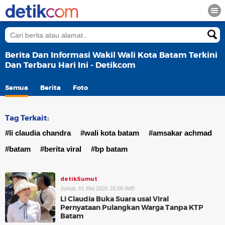
Berita Dan Informasi Wakil Wali Kota Batam Terkini
Dan Terbaru Hari Ini - Detikcom
Semua
Berita
Foto
Tag Terkait:
#li claudia chandra
#wali kota batam
#amsakar achmad
#batam
#berita viral
#bp batam
detikSumut
Jumat, 01 Mei 2026 16:58 WIB
Li Claudia Buka Suara usai Viral
Pernyataan Pulangkan Warga Tanpa KTP
Batam