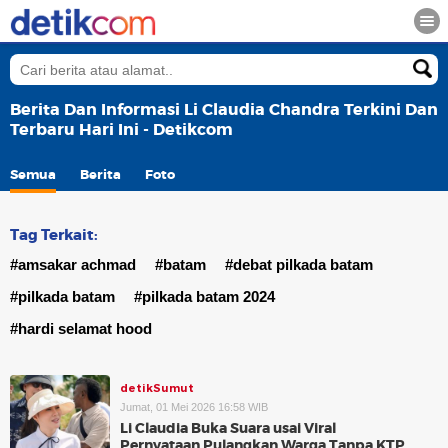
Berita Dan Informasi Li Claudia Chandra Terkini Dan
Terbaru Hari Ini - Detikcom
Semua
Berita
Foto
Tag Terkait:
#amsakar achmad
#batam
#debat pilkada batam
#pilkada batam
#pilkada batam 2024
#hardi selamat hood
detikSumut
Jumat, 01 Mei 2026 16:58 WIB
Li Claudia Buka Suara usai Viral
Pernyataan Pulangkan Warga Tanpa KTP