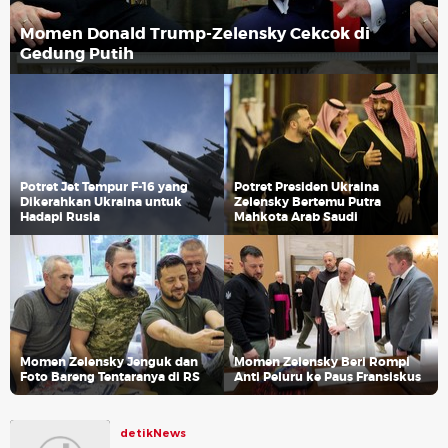
Momen Donald Trump-Zelensky Cekcok di
Gedung Putih
Potret Jet Tempur F-16 yang
Potret Presiden Ukraina
Dikerahkan Ukraina untuk
Zelensky Bertemu Putra
Hadapi Rusia
Mahkota Arab Saudi
Momen Zelensky Jenguk dan
Momen Zelensky Beri Rompi
Foto Bareng Tentaranya di RS
Anti Peluru ke Paus Fransiskus
detikNews