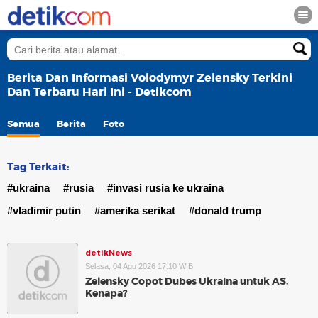
Berita Dan Informasi Volodymyr Zelensky Terkini
Dan Terbaru Hari Ini - Detikcom
Semua
Berita
Foto
Tag Terkait:
#ukraina
#rusia
#invasi rusia ke ukraina
#vladimir putin
#amerika serikat
#donald trump
detikNews
Selasa, 04 Agu 2026 17:10 WIB
Zelensky Copot Dubes Ukraina untuk AS,
Kenapa?