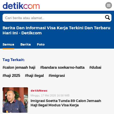
Berita Dan Informasi Visa Kerja Terkini Dan Terbaru
Hari Ini - Detikcom
Semua
Berita
Foto
Tag Terkait:
#calon jemaah haji
#bandara soekarno-hatta
#dubai
#haji 2025
#haji ilegal
#imigrasi
detikNews
Minggu, 17 Mei 2026 16:58 WIB
Imigrasi Soetta Tunda 89 Calon Jemaah
Haji Ilegal Modus Visa Kerja