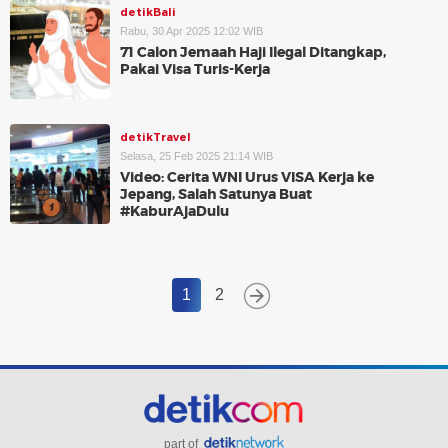
detikBali
Rabu, 30 Apr 2025 12:02 WIB
71 Calon Jemaah Haji Ilegal Ditangkap,
Pakai Visa Turis-Kerja
detikTravel
Selasa, 25 Feb 2025 21:14 WIB
Video: Cerita WNI Urus VISA Kerja ke
Jepang, Salah Satunya Buat
#KaburAjaDulu
1
2
part of