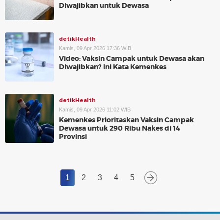
Diwajibkan untuk Dewasa
detikHealth
Kamis, 09 Apr 2026 17:36 WIB
Video: Vaksin Campak untuk Dewasa akan
Diwajibkan? Ini Kata Kemenkes
detikHealth
Kamis, 09 Apr 2026 11:02 WIB
Kemenkes Prioritaskan Vaksin Campak
Dewasa untuk 290 Ribu Nakes di 14
Provinsi
1
2
3
4
5