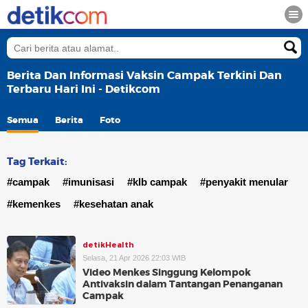
Berita Dan Informasi Vaksin Campak Terkini Dan
Terbaru Hari Ini - Detikcom
Semua
Berita
Foto
Tag Terkait:
#campak
#imunisasi
#klb campak
#penyakit menular
#kemenkes
#kesehatan anak
detikHealth
Selasa, 21 Apr 2026 22:03 WIB
Video Menkes Singgung Kelompok
Antivaksin dalam Tantangan Penanganan
Campak