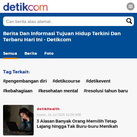
Berita Dan Informasi Tujuan Hidup Terkini Dan
Terbaru Hari Ini - Detikcom
Semua
Berita
Foto
Tag Terkait:
#pengembangan diri
#detikcourse
#detikevent
#kebahagiaan
#kesehatan mental
#resolusi tahun baru
detikHealth
Kamis, 16 Jul 2026 16:09 WIB
3 Alasan Banyak Orang Memilih Tetap
Lajang hingga Tak Buru-buru Menikah