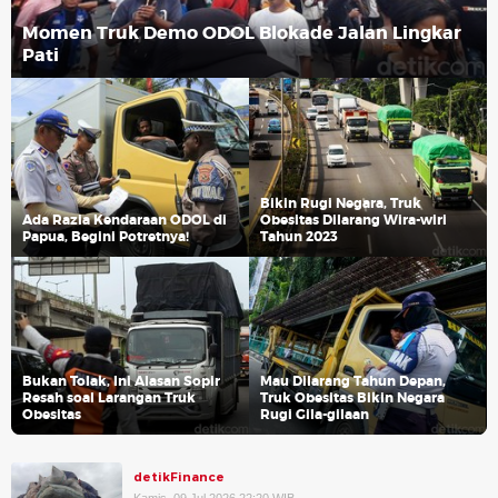
Momen Truk Demo ODOL Blokade Jalan Lingkar
Pati
Bikin Rugi Negara, Truk
Ada Razia Kendaraan ODOL di
Obesitas Dilarang Wira-wiri
Papua, Begini Potretnya!
Tahun 2023
Bukan Tolak, Ini Alasan Sopir
Mau Dilarang Tahun Depan,
Resah soal Larangan Truk
Truk Obesitas Bikin Negara
Obesitas
Rugi Gila-gilaan
detikFinance