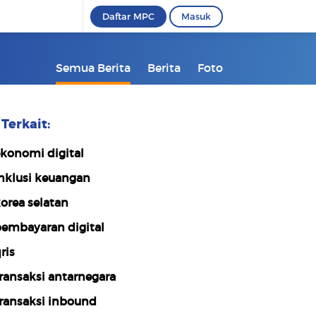
Daftar MPC
Masuk
Semua Berita
Berita
Foto
Terkait:
konomi digital
nklusi keuangan
orea selatan
embayaran digital
ris
ransaksi antarnegara
ransaksi inbound