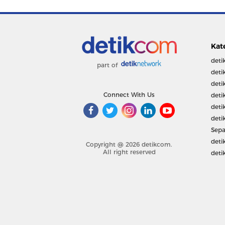
Kat
deti
part of
deti
deti
Connect With Us
deti
deti
deti
Sepa
deti
Copyright @ 2026 detikcom.
All right reserved
deti