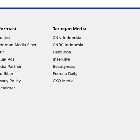
formasi
Jaringan Media
daksi
CNN Indonesia
doman Media Siber
CNBC Indonesia
rir
Haibunda
tak Pos
Insertlive
dia Partner
Beautynesia
fo Iklan
Female Daily
ivacy Policy
CXO Media
sclaimer