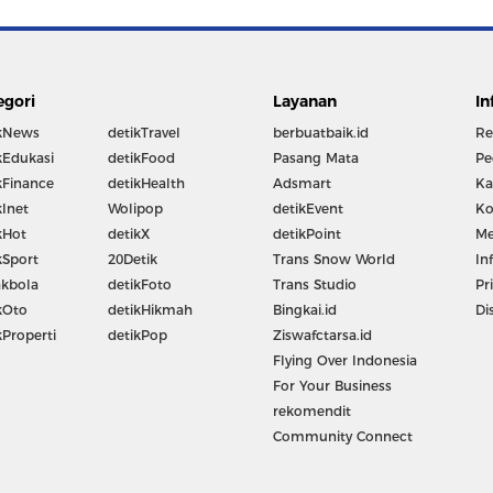
egori
Layanan
In
kNews
detikTravel
berbuatbaik.id
Re
kEdukasi
detikFood
Pasang Mata
Pe
kFinance
detikHealth
Adsmart
Ka
kInet
Wolipop
detikEvent
Ko
kHot
detikX
detikPoint
Me
kSport
20Detik
Trans Snow World
In
kbola
detikFoto
Trans Studio
Pr
kOto
detikHikmah
Bingkai.id
Di
kProperti
detikPop
Ziswafctarsa.id
Flying Over Indonesia
For Your Business
rekomendit
Community Connect