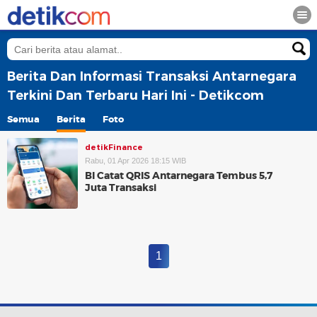
Berita Dan Informasi Transaksi Antarnegara
Terkini Dan Terbaru Hari Ini - Detikcom
Semua
Berita
Foto
detikFinance
Rabu, 01 Apr 2026 18:15 WIB
BI Catat QRIS Antarnegara Tembus 5,7
Juta Transaksi
1