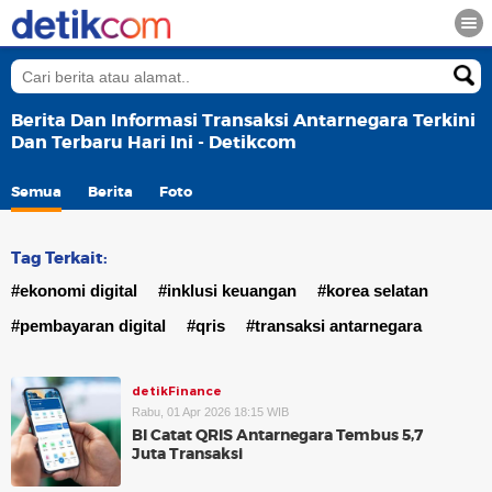
Berita Dan Informasi Transaksi Antarnegara Terkini
Dan Terbaru Hari Ini - Detikcom
Semua
Berita
Foto
Tag Terkait:
#ekonomi digital
#inklusi keuangan
#korea selatan
#pembayaran digital
#qris
#transaksi antarnegara
detikFinance
Rabu, 01 Apr 2026 18:15 WIB
BI Catat QRIS Antarnegara Tembus 5,7
Juta Transaksi