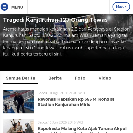
Masuk
MENU
Tragedi Kanjuruhan 127 Orang Tewas
Arema harus menelan kekalahan 2-3 dari Persebaya di Stadion
Kanjuruhan, Sabtu (1/10/2022) malam WIB. Aremania yang tak
terima dengan hasil tersebut berbuat onar dengan masuk ke
lapangan. 130 Orang tewas imbas rusuh suporter pasca laga
itu. Ikuti berita terbaru di sini.
Semua Berita
Berita
Foto
Video
Sabtu, 01 Agu 2026 21:00 WIB
Revonasi Habiskan Rp 355 M, Kondisi
Stadion Kanjuruhan Miris
Sabtu, 13 Jun 2026 20:16 WIB
Kapolresta Malang Kota Ajak Taruna Akpol