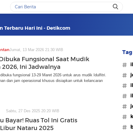
an Terbaru Hari Ini - Detikcom
antan
Jumat, 13 Mar 2026 21:30 WIB
Tag 
 Dibuka Fungsional Saat Mudik
#i
 2026, Ini Jadwalnya
#j
dibuka fungsional 13-29 Maret 2026 untuk arus mudik Idulfitri.
an dan jam operasional khusus disiapkan untuk kelancaran
#i
#i
#j
Sabtu, 27 Des 2025 20:20 WIB
#k
u Bayar! Ruas Tol Ini Gratis
#b
Libur Nataru 2025