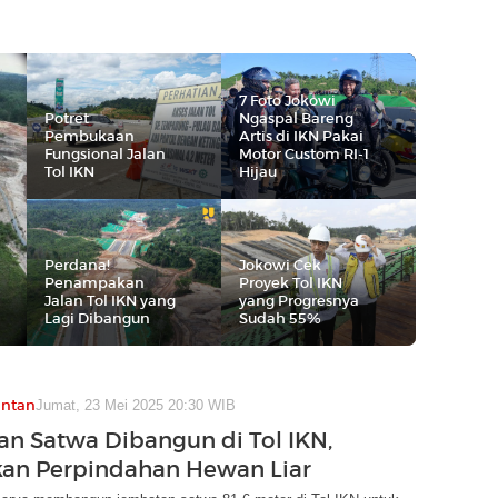
7 Foto Jokowi
Potret
Ngaspal Bareng
Pembukaan
Artis di IKN Pakai
Fungsional Jalan
Motor Custom RI-1
Tol IKN
Hijau
Perdana!
Jokowi Cek
Penampakan
Proyek Tol IKN
Jalan Tol IKN yang
yang Progresnya
Lagi Dibangun
Sudah 55%
antan
Jumat, 23 Mei 2025 20:30 WIB
n Satwa Dibangun di Tol IKN,
an Perpindahan Hewan Liar