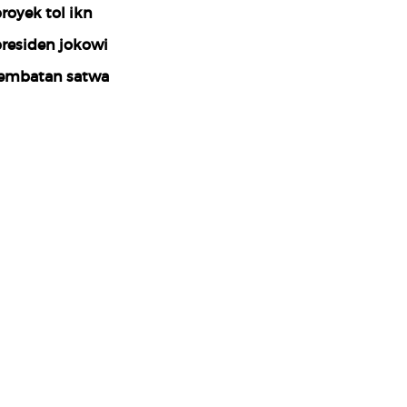
royek tol ikn
residen jokowi
embatan satwa