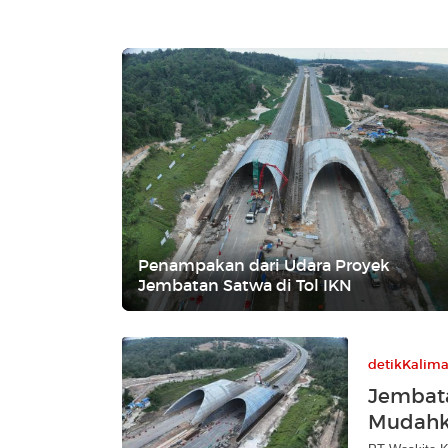
Penampakan dari Udara Proyek
Jembatan Satwa di Tol IKN
detikKalim
Jembata
Mudahk