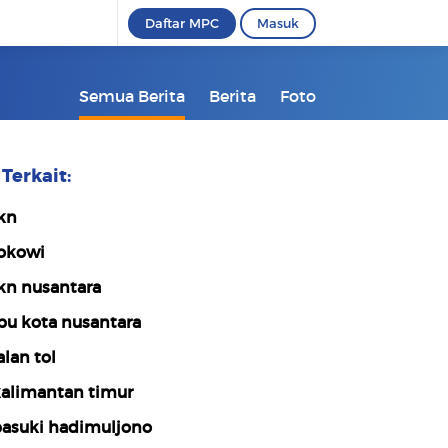
Daftar MPC
Masuk
Semua Berita
Berita
Foto
Terkait:
kn
okowi
kn nusantara
bu kota nusantara
alan tol
alimantan timur
asuki hadimuljono