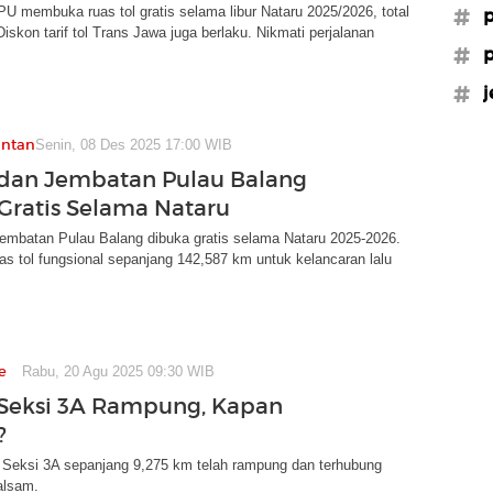
U membuka ruas tol gratis selama libur Nataru 2025/2026, total
#p
iskon tarif tol Trans Jawa juga berlaku. Nikmati perjalanan
#p
#j
antan
Senin, 08 Des 2025 17:00 WIB
 dan Jembatan Pulau Balang
Gratis Selama Nataru
Jembatan Pulau Balang dibuka gratis selama Nataru 2025-2026.
uas tol fungsional sepanjang 142,587 km untuk kelancaran lalu
e
Rabu, 20 Agu 2025 09:30 WIB
 Seksi 3A Rampung, Kapan
?
N Seksi 3A sepanjang 9,275 km telah rampung dan terhubung
alsam.