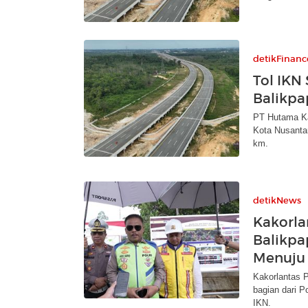
detikFinanc
Tol IKN
Balikpa
PT Hutama Ka
Kota Nusanta
km.
detikNews
Kakorla
Balikpa
Menuju
Kakorlantas P
bagian dari 
IKN.