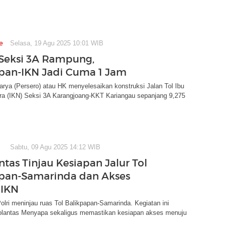
e
Selasa, 19 Agu 2025 10:01 WIB
 Seksi 3A Rampung,
pan-IKN Jadi Cuma 1 Jam
rya (Persero) atau HK menyelesaikan konstruksi Jalan Tol Ibu
ra (IKN) Seksi 3A Karangjoang-KKT Kariangau sepanjang 9,275
Sabtu, 09 Agu 2025 14:12 WIB
ntas Tinjau Kesiapan Jalur Tol
pan-Samarinda dan Akses
 IKN
olri meninjau ruas Tol Balikpapan-Samarinda. Kegiatan ini
Polantas Menyapa sekaligus memastikan kesiapan akses menuju