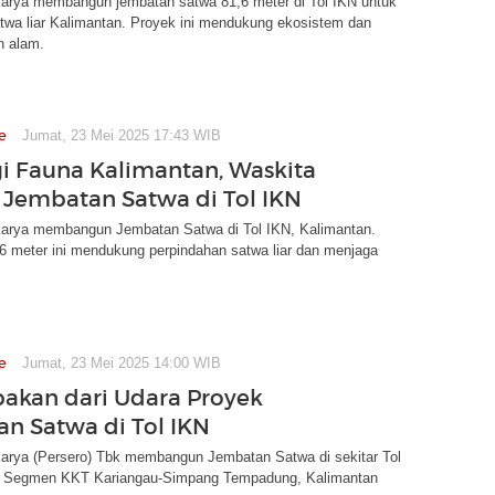
arya membangun jembatan satwa 81,6 meter di Tol IKN untuk
twa liar Kalimantan. Proyek ini mendukung ekosistem dan
 alam.
e
Jumat, 23 Mei 2025 17:43 WIB
i Fauna Kalimantan, Waskita
Jembatan Satwa di Tol IKN
arya membangun Jembatan Satwa di Tol IKN, Kalimantan.
6 meter ini mendukung perpindahan satwa liar dan menjaga
e
Jumat, 23 Mei 2025 14:00 WIB
kan dari Udara Proyek
n Satwa di Tol IKN
arya (Persero) Tbk membangun Jembatan Satwa di sekitar Tol
B Segmen KKT Kariangau-Simpang Tempadung, Kalimantan