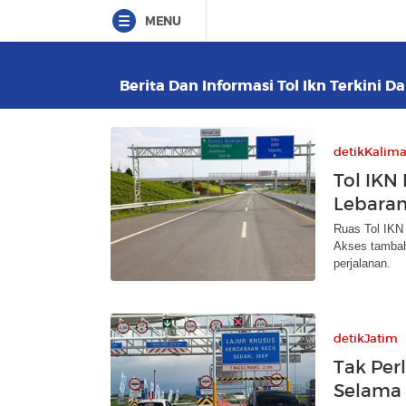
MENU
Berita Dan Informasi Tol Ikn Terkini D
detikKalim
Tol IKN
Lebaran
Ruas Tol IKN 
Akses tambah
perjalanan.
detikJatim
Tak Perl
Selama 