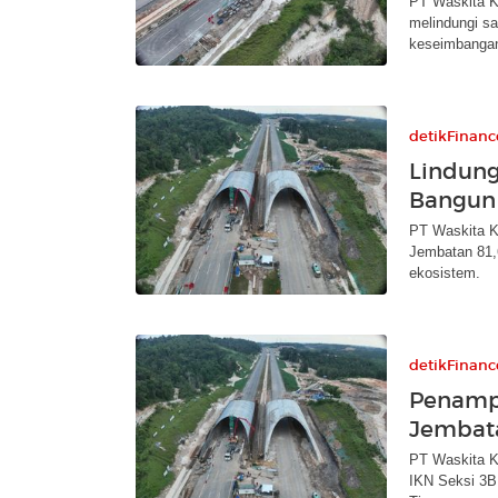
PT Waskita K
melindungi sa
keseimbangan
detikFinanc
Lindung
Bangun 
PT Waskita K
Jembatan 81,
ekosistem.
detikFinanc
Penampa
Jembata
PT Waskita K
IKN Seksi 3