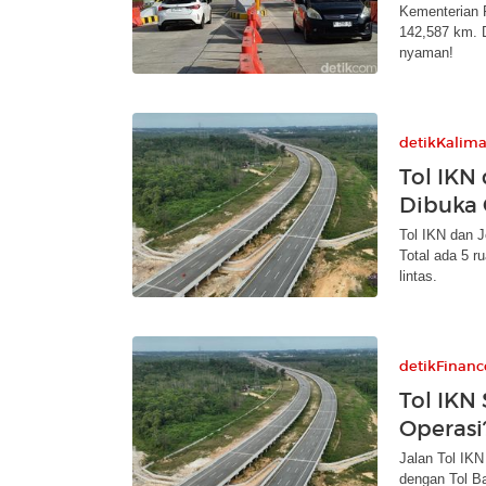
Kementerian P
142,587 km. D
nyaman!
detikKalim
Tol IKN
Dibuka 
Tol IKN dan 
Total ada 5 r
lintas.
detikFinanc
Tol IKN
Operasi
Jalan Tol IK
dengan Tol B