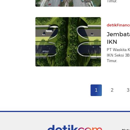
Timur.
detikFinanc
Jembata
IKN
PT Waskita K
IKN Seksi 3
Timur.
1
2
3