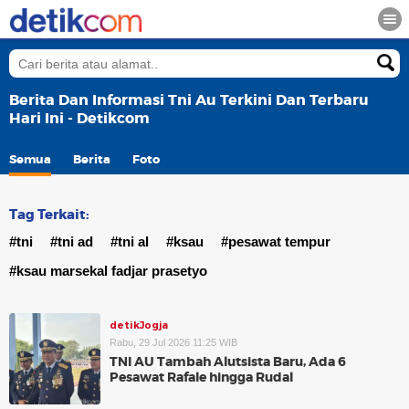
Berita Dan Informasi Tni Au Terkini Dan Terbaru
Hari Ini - Detikcom
Semua
Berita
Foto
Tag Terkait:
#tni
#tni ad
#tni al
#ksau
#pesawat tempur
#ksau marsekal fadjar prasetyo
detikJogja
Rabu, 29 Jul 2026 11:25 WIB
TNI AU Tambah Alutsista Baru, Ada 6
Pesawat Rafale hingga Rudal