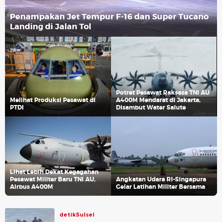
Penampakan Jet Tempur F-16 dan Super Tucano
Landing di Jalan Tol
Potret Pesawat Raksasa TNI AU
Melihat Produksi Pesawat di
A400M Mendarat di Jakarta,
PTDI
Disambut Water Salute
Lihat Lebih Dekat Kegagahan
Pesawat Militer Baru TNI AU,
Angkatan Udara RI-Singapura
Airbus A400M
Gelar Latihan Militer Bersama
detikSulsel