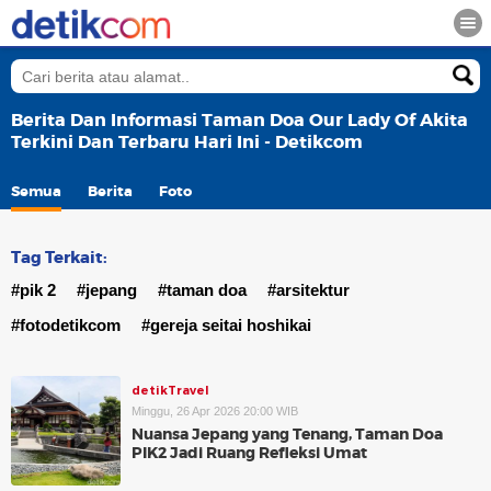
Berita Dan Informasi Taman Doa Our Lady Of Akita
Terkini Dan Terbaru Hari Ini - Detikcom
Semua
Berita
Foto
Tag Terkait:
#pik 2
#jepang
#taman doa
#arsitektur
#fotodetikcom
#gereja seitai hoshikai
detikTravel
Minggu, 26 Apr 2026 20:00 WIB
Nuansa Jepang yang Tenang, Taman Doa
PIK2 Jadi Ruang Refleksi Umat