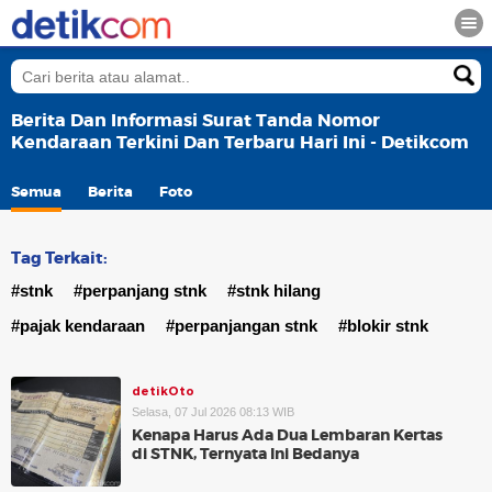
Berita Dan Informasi Surat Tanda Nomor
Kendaraan Terkini Dan Terbaru Hari Ini - Detikcom
Semua
Berita
Foto
Tag Terkait:
#stnk
#perpanjang stnk
#stnk hilang
#pajak kendaraan
#perpanjangan stnk
#blokir stnk
detikOto
Selasa, 07 Jul 2026 08:13 WIB
Kenapa Harus Ada Dua Lembaran Kertas
di STNK, Ternyata Ini Bedanya