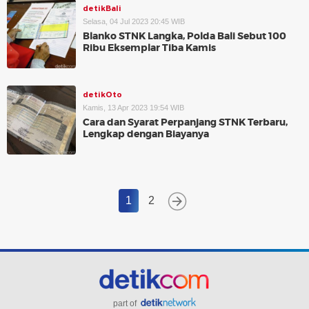
detikBali
Selasa, 04 Jul 2023 20:45 WIB
Blanko STNK Langka, Polda Bali Sebut 100
Ribu Eksemplar Tiba Kamis
detikOto
Kamis, 13 Apr 2023 19:54 WIB
Cara dan Syarat Perpanjang STNK Terbaru,
Lengkap dengan Biayanya
1
2
part of