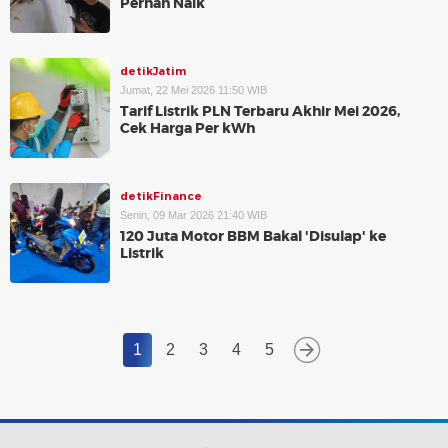
Pernah Naik
detikJatim
Jumat, 22 Mei 2026 11:50 WIB
Tarif Listrik PLN Terbaru Akhir Mei 2026,
Cek Harga Per kWh
detikFinance
Senin, 09 Mar 2026 21:40 WIB
120 Juta Motor BBM Bakal 'Disulap' ke
Listrik
1
2
3
4
5