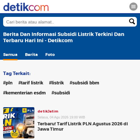
Berita Dan Informasi Subsidi Listrik Terkini Dan
Terbaru Hari Ini - Detikcom
Semua
Berita
Foto
Tag Terkait:
#pln
#tarif listrik
#listrik
#subsidi bbm
#kementerian esdm
#subsidi
detikJatim
Selasa, 04 Agu 2026 19:00 WIB
Terbaru! Tarif Listrik PLN Agustus 2026 di
Jawa Timur