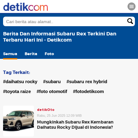
Berita Dan Informasi Subaru Rex Terkini Dan
Terbaru Hari Ini - Detikcom
Semua
Berita
Foto
Tag Terkait:
#daihatsu rocky
#subaru
#subaru rex hybrid
#toyota raize
#foto otomotif
#fotodetikcom
detikOto
Rabu, 25 Jun 2025 12:09 WIB
Mungkinkah Subaru Rex Kembaran
Daihatsu Rocky Dijual di Indonesia?