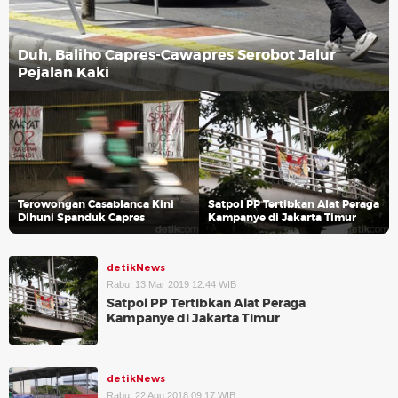
Duh, Baliho Capres-Cawapres Serobot Jalur
Pejalan Kaki
Terowongan Casablanca Kini
Satpol PP Tertibkan Alat Peraga
Dihuni Spanduk Capres
Kampanye di Jakarta Timur
detikNews
Rabu, 13 Mar 2019 12:44 WIB
Satpol PP Tertibkan Alat Peraga
Kampanye di Jakarta Timur
detikNews
Rabu, 22 Agu 2018 09:17 WIB