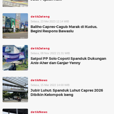
detikJateng
Selasa, 23 Mei 2023 12:14 WIB
Baliho Capres-Cagub Marak di Kudus,
Begini Respons Bawaslu
detikJateng
Selasa, 08 Nov 2022 21:31 WIB
Satpol PP Solo Copoti Spanduk Dukungan
Anis-Aher dan Ganjar-Yenny
detikNews
Selasa, 15 Mar 2022 14:00 WIB
Jubir Luhut: Spanduk Luhut Capres 2026
Dibikin Kelompok Iseng
detikNews