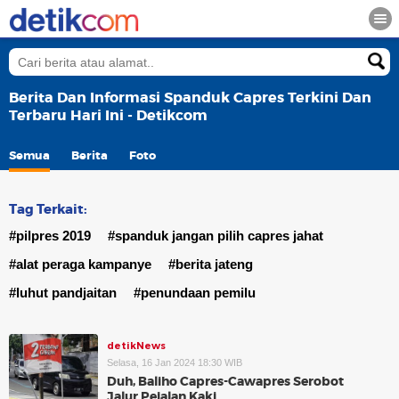
Berita Dan Informasi Spanduk Capres Terkini Dan
Terbaru Hari Ini - Detikcom
Semua
Berita
Foto
Tag Terkait:
#pilpres 2019
#spanduk jangan pilih capres jahat
#alat peraga kampanye
#berita jateng
#luhut pandjaitan
#penundaan pemilu
detikNews
Selasa, 16 Jan 2024 18:30 WIB
Duh, Baliho Capres-Cawapres Serobot
Jalur Pejalan Kaki