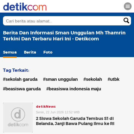
Berita Dan Informasi Sman Unggulan Mh Thamrin
Terkini Dan Terbaru Hari Ini - Detikcom
Semua
Berita
Foto
Tag Terkait:
#sekolah garuda
#sman unggulan
#sekolah
#utbk
#beasiswa garuda
#beasiswa indonesia maju
detikNews
Senin, 22 Jun 2026 12:52 WIB
2 Siswa Sekolah Garuda Tembus S1 di
Belanda, Janji Bawa Pulang Ilmu ke RI