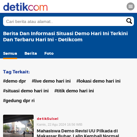
Berita Dan Informasi Situasi Demo Hari Ini Terkini
Dan Terbaru Hari Ini - Detikcom
Semua
Berita
Foto
Tag Terkait:
#demo dpr
#live demo hari ini
#lokasi demo hari ini
#situasi demo hari ini
#titik demo hari ini
#gedung dpr ri
detikSulsel
Kamis, 22 Agu 2024 16:56 WIB
Mahasiswa Demo Revisi UU Pilkada di
Makassar Bubar, Lalin Kembali Normal