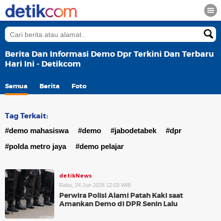
Berita Dan Informasi Demo Dpr Terkini Dan Terbaru
Hari Ini - Detikcom
Semua
Berita
Foto
Tag Terkait:
#demo mahasiswa
#demo
#jabodetabek
#dpr
#polda metro jaya
#demo pelajar
detikNews
Rabu, 24 Jun 2026 12:03 WIB
Perwira Polisi Alami Patah Kaki saat
Amankan Demo di DPR Senin Lalu