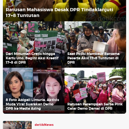
Ratusan Mahasiswa Desak DPR Tindaklanjuti
17+8 Tuntutan
Dari Minuman Gratis hingga
Saat Polisi Membaur Bersama
Kartu Uno, Begini Aksi Kreatif
Peserta Aksi 17+8 Tuntutan di
17+8 di DPR
DPR
8 Foto Abigail Limuria, Aktivis
Muda Viral Suarakan Demo
Ratusan Perempuan Serba Pink
DPR ke Media Asing
Gelar Demo Damai di DPR
detikNews