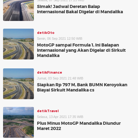
Selasa, 07 Sep 2021 17:25 WIB
Simak! Jadwal Deretan Balap
Internasional Bakal Digelar di Mandalika
detikOto
Senin, 06 Sep 2021 12:50 WIB
MotoGP sampai Formula 1, Ini Balapan
Internasional yang Akan Digelar di Sirkuit
Mandalika
detikFinance
Jumat, 03 Sep 2021 21:48 WIB
Siapkan Rp 797 M, Bank BUMN Keroyokan
Biayai Sirkuit Mandalika cs
detikTravel
Selasa, 13 Apr 2021 17:35 WIB
Plus Minus MotoGP Mandalika Diundur
Maret 2022