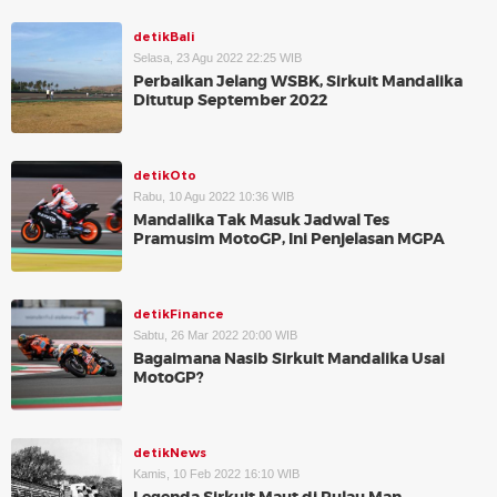
detikBali
Selasa, 23 Agu 2022 22:25 WIB
Perbaikan Jelang WSBK, Sirkuit Mandalika
Ditutup September 2022
detikOto
Rabu, 10 Agu 2022 10:36 WIB
Mandalika Tak Masuk Jadwal Tes
Pramusim MotoGP, Ini Penjelasan MGPA
detikFinance
Sabtu, 26 Mar 2022 20:00 WIB
Bagaimana Nasib Sirkuit Mandalika Usai
MotoGP?
detikNews
Kamis, 10 Feb 2022 16:10 WIB