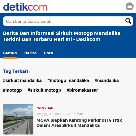
Berita Dan Informasi Sirkuit Motogp Mandalika
Terkini Dan Terbaru Hari Ini - Detikcom
Semua
Berita
Foto
Tag Terkait:
#sirkuit mandalika
#motogp mandalika
#mandalika
#motogp
#sirkuit motogp
#biromakassar
detikBali
Minggu, 09 Okt 2022 21:26 WIB
MGPA Siapkan Kantong Parkir di 14 Titik
Dalam Area Sirkuit Mandalika