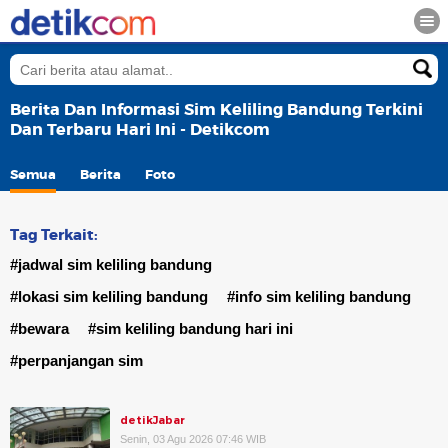
Berita Dan Informasi Sim Keliling Bandung Terkini
Dan Terbaru Hari Ini - Detikcom
Semua
Berita
Foto
Tag Terkait:
#jadwal sim keliling bandung
#lokasi sim keliling bandung
#info sim keliling bandung
#bewara
#sim keliling bandung hari ini
#perpanjangan sim
detikJabar
Senin, 03 Agu 2026 07:46 WIB