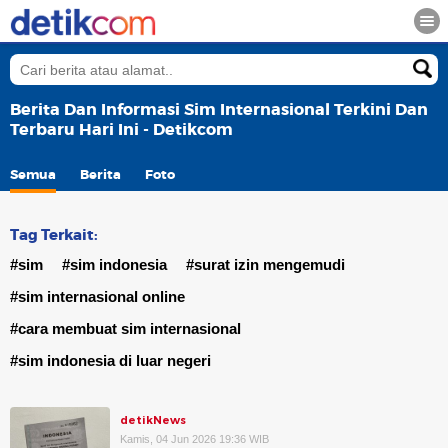
Berita Dan Informasi Sim Internasional Terkini Dan
Terbaru Hari Ini - Detikcom
Semua
Berita
Foto
Tag Terkait:
#sim
#sim indonesia
#surat izin mengemudi
#sim internasional online
#cara membuat sim internasional
#sim indonesia di luar negeri
detikNews
Kamis, 04 Jun 2026 19:36 WIB