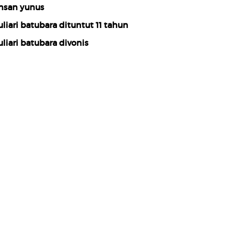
hsan yunus
uliari batubara dituntut 11 tahun
uliari batubara divonis