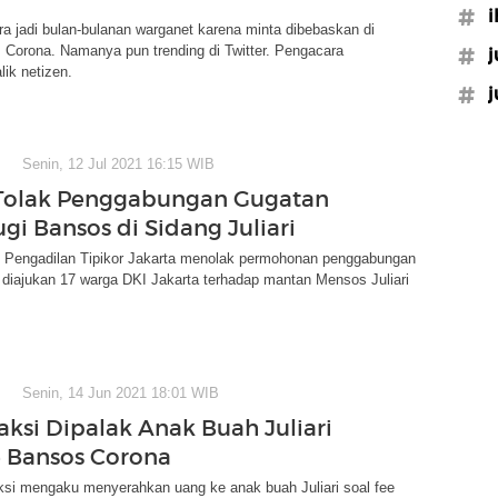
#i
ara jadi bulan-bulanan warganet karena minta dibebaskan di
 Corona. Namanya pun trending di Twitter. Pengacara
#j
ik netizen.
#j
Senin, 12 Jul 2021 16:15 WIB
Tolak Penggabungan Gugatan
gi Bansos di Sidang Juliari
m Pengadilan Tipikor Jakarta menolak permohonan penggabungan
diajukan 17 warga DKI Jakarta terhadap mantan Mensos Juliari
Senin, 14 Jun 2021 18:01 WIB
aksi Dipalak Anak Buah Juliari
e Bansos Corona
ksi mengaku menyerahkan uang ke anak buah Juliari soal fee