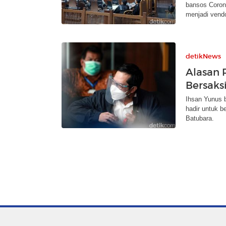
bansos Corona
menjadi vendo
detikNews
Alasan 
Bersaksi
Ihsan Yunus 
hadir untuk b
Batubara.