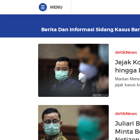
MENU
Berita Dan Informasi Sidang Kasus Ban
detikNews
Jejak Ko
hingga 
Mantan Mensos
jejak kasus k
detikNews
Juliari
Minta B
Netizen