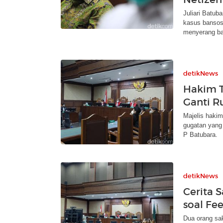
Juliari Batub
kasus bansos
menyerang bal
detikNews
Hakim 
Ganti Ru
Majelis haki
gugatan yang 
P Batubara.
detikNews
Cerita S
soal Fe
Dua orang sa