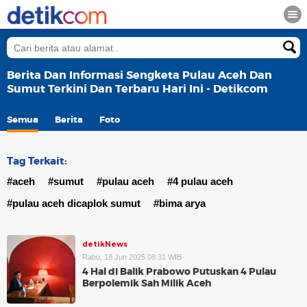
Berita Dan Informasi Sengketa Pulau Aceh Dan
Sumut Terkini Dan Terbaru Hari Ini - Detikcom
Semua
Berita
Foto
Tag Terkait:
#aceh
#sumut
#pulau aceh
#4 pulau aceh
#pulau aceh dicaplok sumut
#bima arya
detikNews
Rabu, 18 Jun 2025 08:31 WIB
4 Hal di Balik Prabowo Putuskan 4 Pulau
Berpolemik Sah Milik Aceh