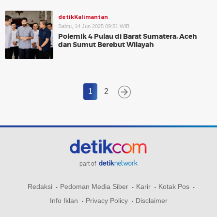
detikKalimantan
Sabtu, 14 Jun 2025 09:51 WIB
Polemik 4 Pulau di Barat Sumatera, Aceh
dan Sumut Berebut Wilayah
1
2
part of
Redaksi
Pedoman Media Siber
Karir
Kotak Pos
Info Iklan
Privacy Policy
Disclaimer