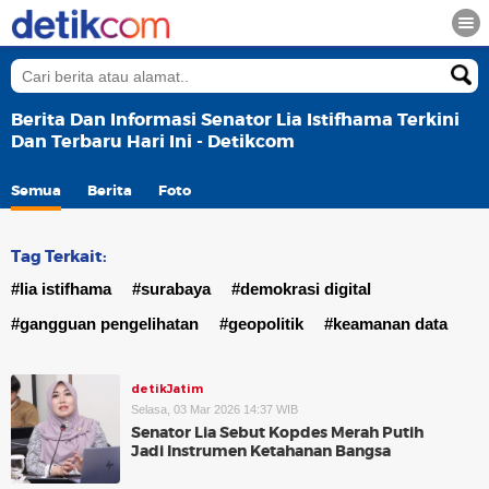
Berita Dan Informasi Senator Lia Istifhama Terkini
Dan Terbaru Hari Ini - Detikcom
Semua
Berita
Foto
Tag Terkait:
#lia istifhama
#surabaya
#demokrasi digital
#gangguan pengelihatan
#geopolitik
#keamanan data
detikJatim
Selasa, 03 Mar 2026 14:37 WIB
Senator Lia Sebut Kopdes Merah Putih
Jadi Instrumen Ketahanan Bangsa