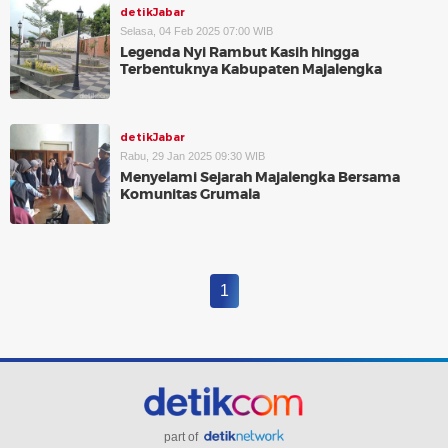
detikJabar
Selasa, 04 Feb 2025 07:00 WIB
Legenda Nyi Rambut Kasih hingga
Terbentuknya Kabupaten Majalengka
detikJabar
Rabu, 29 Jan 2025 09:30 WIB
Menyelami Sejarah Majalengka Bersama
Komunitas Grumala
1
part of