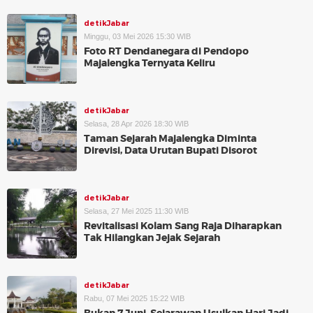
detikJabar
Minggu, 03 Mei 2026 15:30 WIB
Foto RT Dendanegara di Pendopo
Majalengka Ternyata Keliru
detikJabar
Selasa, 28 Apr 2026 18:30 WIB
Taman Sejarah Majalengka Diminta
Direvisi, Data Urutan Bupati Disorot
detikJabar
Selasa, 27 Mei 2025 11:30 WIB
Revitalisasi Kolam Sang Raja Diharapkan
Tak Hilangkan Jejak Sejarah
detikJabar
Rabu, 07 Mei 2025 15:22 WIB