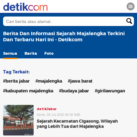
Berita Dan Informasi Sejarah Majalengka Terkini
Dan Terbaru Hari Ini - Detikcom
Semua
Berita
Foto
Tag Terkait:
#berita jabar
#majalengka
#jawa barat
#kabupaten majalengka
#budaya jabar
#girilawungan
detikJabar
Senin, 06 Jul 2026 09:30 WIB
Sejarah Kecamatan Cigasong, Wilayah
yang Lebih Tua dari Majalengka