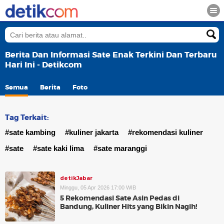
Berita Dan Informasi Sate Enak Terkini Dan Terbaru
Hari Ini - Detikcom
Semua
Berita
Foto
Tag Terkait:
#sate kambing
#kuliner jakarta
#rekomendasi kuliner
#sate
#sate kaki lima
#sate maranggi
detikJabar
Minggu, 05 Apr 2026 17:00 WIB
5 Rekomendasi Sate Asin Pedas di
Bandung, Kuliner Hits yang Bikin Nagih!