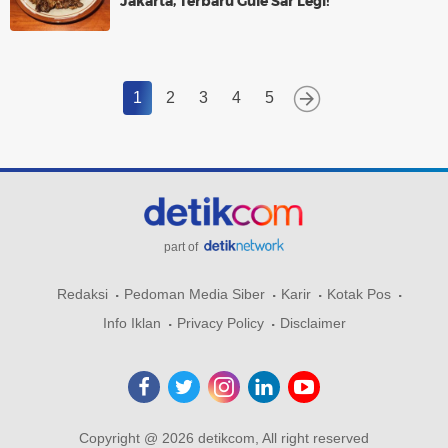
Jakarta, Terbaru Gule Sar Legi!
1
2
3
4
5
part of
Redaksi
Pedoman Media Siber
Karir
Kotak Pos
Info Iklan
Privacy Policy
Disclaimer
Copyright @ 2026 detikcom, All right reserved