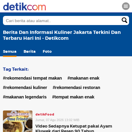
Berita Dan Informasi Kuliner Jakarta Terkini Dan
Terbaru Hari Ini - Detikcom
Semua
Berita
Foto
Tag Terkait:
#rekomendasi tempat makan
#makanan enak
#rekomendasi kuliner
#rekomendasi restoran
#makanan legendaris
#tempat makan enak
detikFood
Jumat, 07 Agu 2026 13:02 WIB
Video Sedapnya Ketupat pakai Ayam
Kluwek dari Resep 90 Tahun