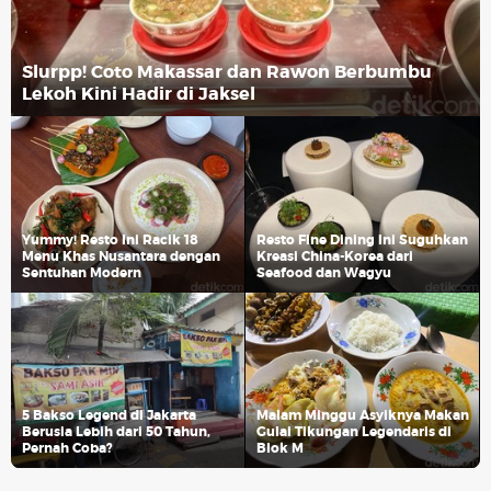
Slurpp! Coto Makassar dan Rawon Berbumbu
Lekoh Kini Hadir di Jaksel
Yummy! Resto Ini Racik 18
Resto Fine Dining Ini Suguhkan
Menu Khas Nusantara dengan
Kreasi China-Korea dari
Sentuhan Modern
Seafood dan Wagyu
5 Bakso Legend di Jakarta
Malam Minggu Asyiknya Makan
Berusia Lebih dari 50 Tahun,
Gulai Tikungan Legendaris di
Pernah Coba?
Blok M