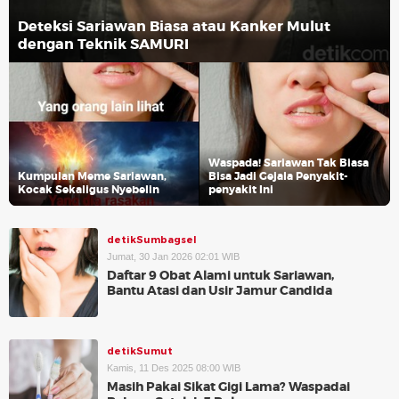
Deteksi Sariawan Biasa atau Kanker Mulut
dengan Teknik SAMURI
Waspada! Sariawan Tak Biasa
Kumpulan Meme Sariawan,
Bisa Jadi Gejala Penyakit-
Kocak Sekaligus Nyebelin
penyakit Ini
detikSumbagsel
Jumat, 30 Jan 2026 02:01 WIB
Daftar 9 Obat Alami untuk Sariawan,
Bantu Atasi dan Usir Jamur Candida
detikSumut
Kamis, 11 Des 2025 08:00 WIB
Masih Pakai Sikat Gigi Lama? Waspadai