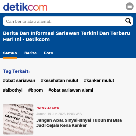
Berita Dan Informasi Sariawan Terkini Dan Terbaru
Hari Ini - Detikcom
Semua
Berita
Foto
Tag Terkait:
#obat sariawan
#kesehatan mulut
#kanker mulut
#albothyl
#bpom
#obat sariawan alami
detikHealth
Jumat, 19 Jun 2026 19:03 WIB
Jangan Abai, Sinyal-sinyal Tubuh Ini Bisa
Jadi Gejala Kena Kanker