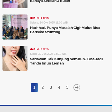
Bahaya Setelah 3 Bulan
detikHealth
Selasa, 14 Okt 2025 11:30 WIB
Hati-hati, Punya Masalah Gigi-Mulut Bisa
Berisiko Stunting
detikHealth
Senin, 30 Jun 2025 18:01 WIB
Sariawan Tak Kunjung Sembuh? Bisa Jadi
Tanda Imun Lemah
1
2
3
4
5