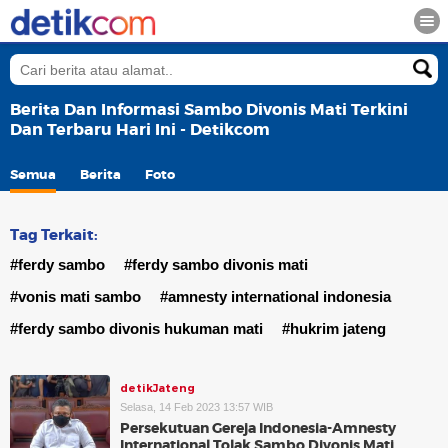
Berita Dan Informasi Sambo Divonis Mati Terkini
Dan Terbaru Hari Ini - Detikcom
Semua
Berita
Foto
Tag Terkait:
#ferdy sambo
#ferdy sambo divonis mati
#vonis mati sambo
#amnesty international indonesia
#ferdy sambo divonis hukuman mati
#hukrim jateng
detikJateng
Selasa, 14 Feb 2023 13:57 WIB
Persekutuan Gereja Indonesia-Amnesty
International Tolak Sambo Divonis Mati