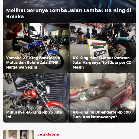
Melihat Serunya Lomba Jalan Lambat RX King di
Kolaka
Yamaha RX-King Baru Masih
RX-King Mini Tembus Ratusan
Mulus dan Belum Ada STNK,
Juta, Harganya Rp 1 Juta per CC
Harganya Segini
Mesin
Mulusnya RX-King Rp 75 Juta
RX-King Ini Dibanderol Rp 300
Ini
Juta, Apa Istimewanya?
detikJateng