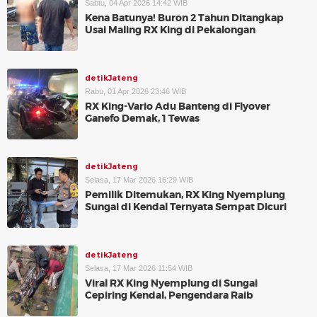
Sabtu, 04 Apr 2026 14:42 WIB
Kena Batunya! Buron 2 Tahun Ditangkap
Usai Maling RX King di Pekalongan
detikJateng
Rabu, 01 Apr 2026 23:46 WIB
RX King-Vario Adu Banteng di Flyover
Ganefo Demak, 1 Tewas
detikJateng
Selasa, 17 Mar 2026 16:29 WIB
Pemilik Ditemukan, RX King Nyemplung
Sungai di Kendal Ternyata Sempat Dicuri
detikJateng
Selasa, 17 Mar 2026 11:54 WIB
Viral RX King Nyemplung di Sungai
Cepiring Kendal, Pengendara Raib