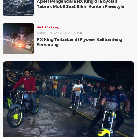
Apes! Pengendara RX King di Boyolali
Tabrak Mobil Saat Bikin Konten Freestyle
detikJateng
Minggu, 26 Apr 2026 21:20 WIB
RX King Terbakar di Flyover Kalibanteng
Semarang