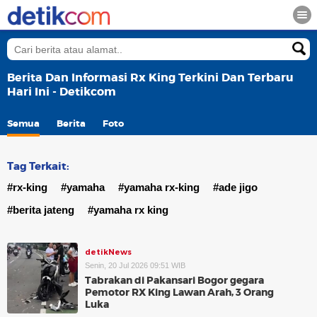
Berita Dan Informasi Rx King Terkini Dan Terbaru
Hari Ini - Detikcom
Semua
Berita
Foto
Tag Terkait:
#rx-king
#yamaha
#yamaha rx-king
#ade jigo
#berita jateng
#yamaha rx king
detikNews
Senin, 20 Jul 2026 09:51 WIB
Tabrakan di Pakansari Bogor gegara
Pemotor RX King Lawan Arah, 3 Orang
Luka